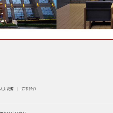
人力资源
|
联系我们