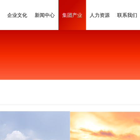
企业文化
新闻中心
集团产业
人力资源
联系我们